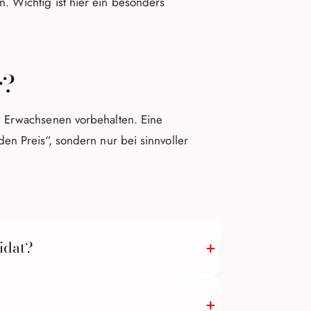
. Wichtig ist hier ein besonders
r?
d Erwachsenen vorbehalten. Eine
en Preis“, sondern nur bei sinnvoller
idat?
otox oft mit Hyaluronsäure für ein