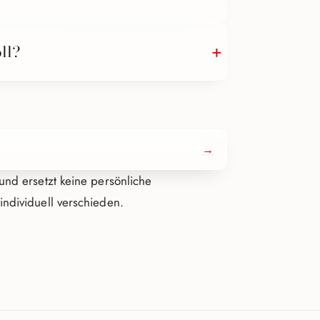
latur kehrt zu ihrem Ausgangszustand
oll?
liche ärztliche Beratung.
→
und ersetzt keine persönliche
individuell verschieden.