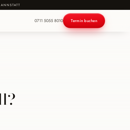
CANNSTATT
0711 5055 8010
Termin buchen
ll?