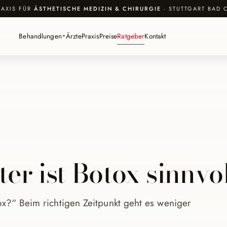
RAXIS FÜR
ÄSTHETISCHE MEDIZIN & CHIRURGIE
· STUTTGART BAD 
Behandlungen
Ärzte
Praxis
Preise
Ratgeber
Kontakt
▼
r ist Botox sinnvo
ox?“ Beim richtigen Zeitpunkt geht es weniger