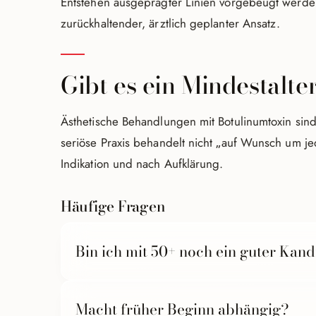
Entstehen ausgeprägter Linien vorgebeugt werden
zurückhaltender, ärztlich geplanter Ansatz.
Gibt es ein Mindestalte
Ästhetische Behandlungen mit Botulinumtoxin sin
seriöse Praxis behandelt nicht „auf Wunsch um jed
Indikation und nach Aufklärung.
Häufige Fragen
Bin ich mit 50+ noch ein guter Kand
Ja. Bei tieferen, statischen Falten kombiniert man B
Macht früher Beginn abhängig?
harmonisches Ergebnis.