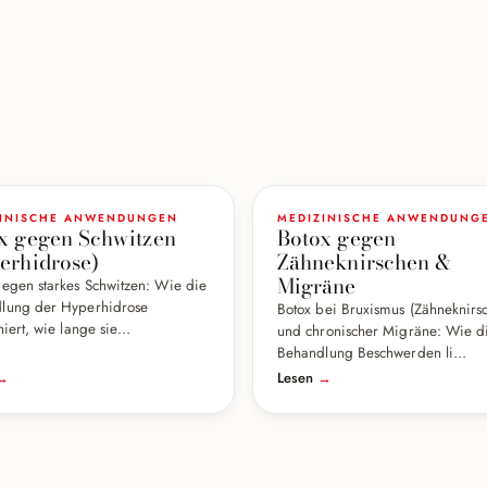
ZINISCHE ANWENDUNGEN
MEDIZINISCHE ANWENDUNG
x gegen Schwitzen
Botox gegen
erhidrose)
Zähneknirschen &
Migräne
gegen starkes Schwitzen: Wie die
lung der Hyperhidrose
Botox bei Bruxismus (Zähneknirs
niert, wie lange sie…
und chronischer Migräne: Wie d
Behandlung Beschwerden li…
→
Lesen
→