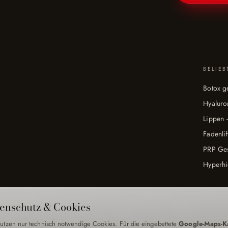
BELIE
Botox g
Hyaluron
Lippen 
Fadenlif
PRP Ges
Hyperhi
enschutz & Cookies
utzen nur technisch notwendige Cookies. Für die eingebettete
Google-Maps-K