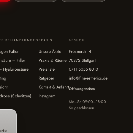
BTE BEHANDLUNGEN
PRAXIS
BESUCH
egen Falten
Unsere Ärzte
Frösnerstr. 4
säure – Filler
Praxis & Räume
70372 Stuttgart
– Hyaluronsäure
Preisliste
0711 5055 8010
ting
Ratgeber
info@fine-esthetics.de
icht
Kontakt & Anfahrt
Öffnungszeiten
drose (Schwitzen)
Instagram
Mo–Sa 09:00–18:00
So geschlossen
arte