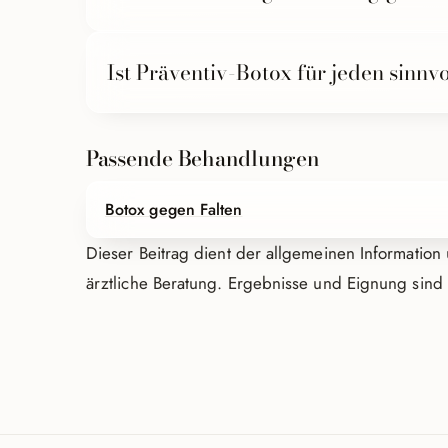
Nein. Sie können jederzeit pausieren – die Musku
Ist Präventiv-Botox für jeden sinnv
zurück.
Nicht zwingend. Ob es für Sie passt, klärt eine ehr
Passende Behandlungen
Botox gegen Falten
Dieser Beitrag dient der allgemeinen Information 
ärztliche Beratung. Ergebnisse und Eignung sind 