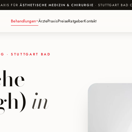
RAXIS FÜR
ÄSTHETISCHE MEDIZIN & CHIRURGIE
· STUTTGART BAD 
Behandlungen
Ärzte
Praxis
Preise
Ratgeber
Kontakt
▼
G · STUTTGART BAD
che
gh)
in