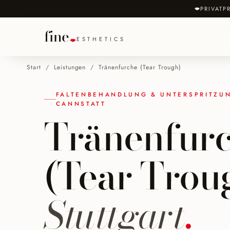
PRIVATP
fine
ESTHETICS
Start
/
Leistungen
/
Tränenfurche (Tear Trough)
FALTENBEHANDLUNG & UNTERSPRITZUN
CANNSTATT
Tränenfur
(Tear Trou
Stuttgart
.