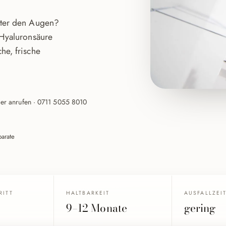
unter den Augen?
 Hyaluronsäure
he, frische
er anrufen · 0711 5055 8010
arate
RITT
HALTBARKEIT
AUSFALLZEI
9–12 Monate
gering